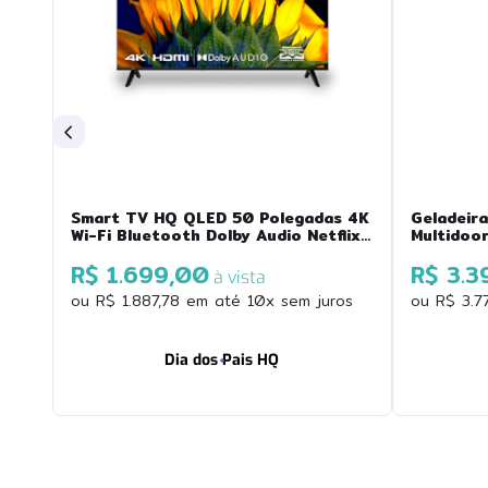
Smart TV HQ QLED 50 Polegadas 4K
Geladeira
Wi-Fi Bluetooth Dolby Audio Netflix
Multidoo
YouTube e Prime Video 3 HDMI HQ-
426MDFF
R$ 1.699,00
R$ 3.3
QLED50SM
à vista
ou
R$
1
.
887
,
78
em até
10
x sem juros
ou
R$
3
.
7
Dia dos Pais HQ