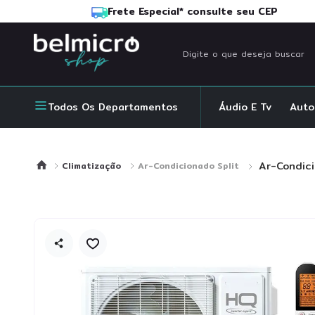
Frete Especial* consulte seu CEP
Digite o que deseja buscar
TERMOS MAI
Todos Os Departamentos
Áudio E Tv
Auto
1
º
geladeira
2
º
cadeira
Ar-Condic
3
º
ar condic
Climatização
Ar-Condicionado Split
4
º
freezer
5
º
frigobar
6
º
fogão
7
º
mala
8
º
tv
9
º
ssd