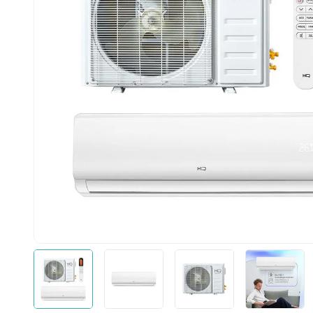
10
º
cadeira pr