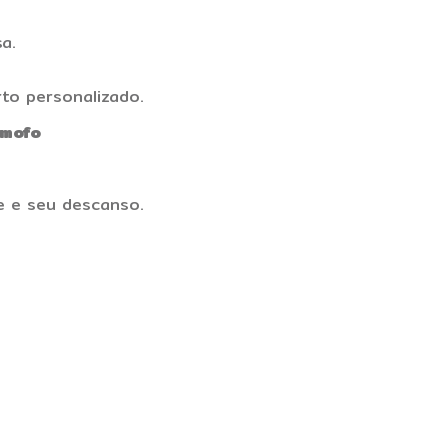
a.
to personalizado.
imofo
e e seu descanso.