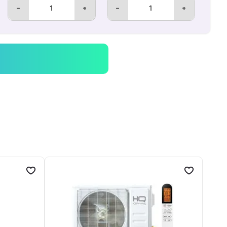
-
+
-
+