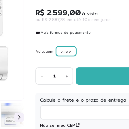
esidente
R$ 2.599,00
à vista
ou
R$
2
.
887
,
78
em até
10
x sem juros
Mais formas de pagamento
Voltagem
220V
－
＋
Não sei meu CEP