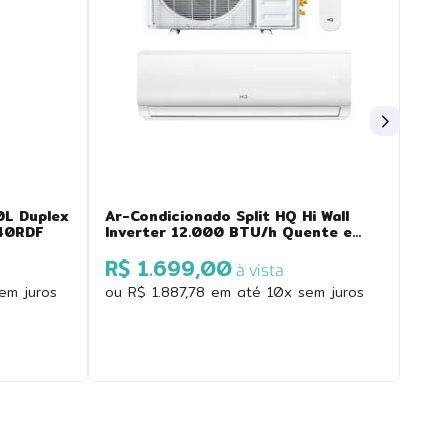
0L Duplex
Ar-Condicionado Split HQ Hi Wall
140RDF
Inverter 12.000 BTU/h Quente e
Frio Monofásico Branco
R$ 1.699,00
VIHT12KCH3S2S23
à vista
em juros
ou
R$
1
.
887
,
78
em até
10
x sem juros