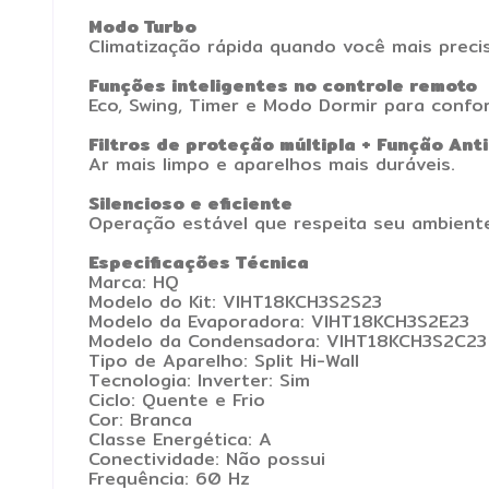
Modo Turbo
Climatização rápida quando você mais precis
Funções inteligentes no controle remoto
Eco, Swing, Timer e Modo Dormir para confor
Filtros de proteção múltipla + Função Ant
Ar mais limpo e aparelhos mais duráveis.
Silencioso e eficiente
Operação estável que respeita seu ambient
Especificações Técnica
Marca: HQ
Modelo do Kit: VIHT18KCH3S2S23
Modelo da Evaporadora: VIHT18KCH3S2E23
Modelo da Condensadora: VIHT18KCH3S2C23
Tipo de Aparelho: Split Hi-Wall
Tecnologia: Inverter: Sim
Ciclo: Quente e Frio
Cor: Branca
Classe Energética: A
Conectividade: Não possui
Frequência: 60 Hz