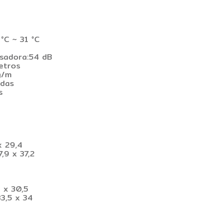
°C ~ 31 °C
nsadora:54 dB
etros
g/m
adas
s
x 29,4
,9 x 37,2
 x 30,5
3,5 x 34