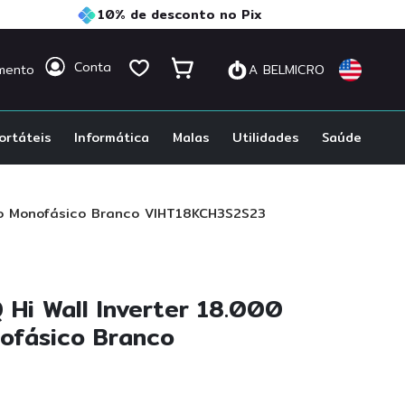
10% de desconto no Pix
Conta
mento
A BELMICRO
ortáteis
Informática
Malas
Utilidades
Saúde
rio Monofásico Branco VIHT18KCH3S2S23
 Hi Wall Inverter 18.000
ofásico Branco