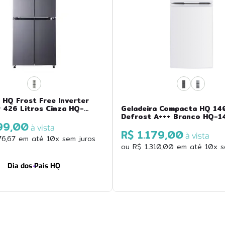
 HQ Frost Free Inverter
r 426 Litros Cinza HQ-
Geladeira Compacta HQ 14
Defrost A+++ Branco HQ-
99,00
à vista
R$ 1.179,00
à vista
76
,
67
em até
10
x sem juros
ou
R$
1
.
310
,
00
em até
10
x s
Dia dos Pais HQ