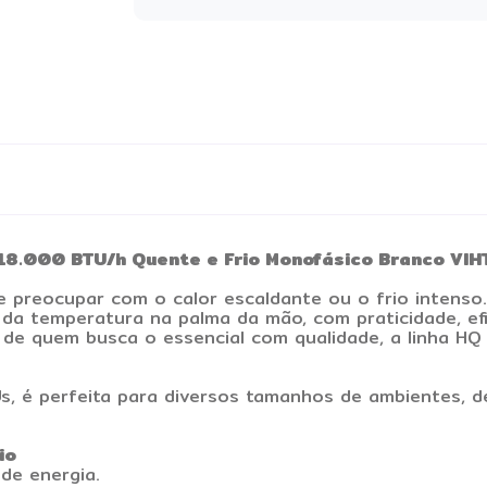
r 18.000 BTU/h Quente e Frio Monofásico Branco V
e preocupar com o calor escaldante ou o frio intens
 da temperatura na palma da mão, com praticidade, efi
e quem busca o essencial com qualidade, a linha HQ e
s, é perfeita para diversos tamanhos de ambientes, d
io
de energia.