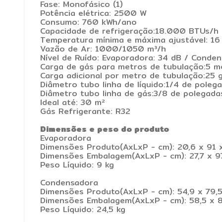
Fase: Monofásico (1)
Potência elétrica: 2500 W
Consumo: 760 kWh/ano
Capacidade de refrigeração:18.000 BTUs/h
Temperatura mínima e máxima ajustável: 16 
Vazão de Ar: 1000/1050 m³/h
Nível de Ruído: Evaporadora: 34 dB / Conde
Carga de gás para metros de tubulação:5 m
Carga adicional por metro de tubulação:25 
Diâmetro tubo linha de líquido:1/4 de poleg
Diâmetro tubo linha de gás:3/8 de polegada
Ideal até: 30 m²
Gás Refrigerante: R32
Dimensões e peso do produto
Evaporadora
Dimensões Produto(AxLxP - cm): 20,6 x 91 
Dimensões Embalagem(AxLxP - cm): 27,7 x 97
Peso Líquido: 9 kg
Condensadora
Dimensões Produto(AxLxP - cm): 54,9 x 79,5
Dimensões Embalagem(AxLxP - cm): 58,5 x 8
Peso Líquido: 24,5 kg