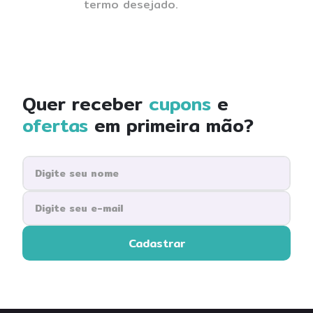
termo desejado.
8
º
ssd
9
º
microondas
10
º
tv
Quer receber
cupons
e
ofertas
em primeira mão?
Cadastrar