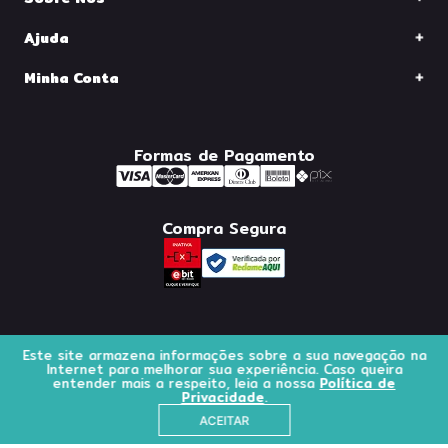
Ajuda
Minha Conta
Formas de Pagamento
Compra Segura
Este site armazena informações sobre a sua navegação na
© 2025 Bel Micro Tecnologia S/A - Todos os direitos reservados.
Internet para melhorar sua experiência. Caso queira
entender mais a respeito, leia a nossa
CNPJ Matriz: 71.052.559/0001-03
Política de
Privacidade
.
ACEITAR