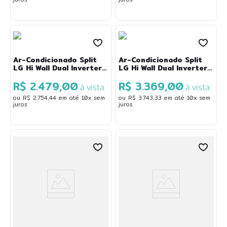
8
º
ssd
9
º
tv
10
º
cadeira presidente
Ar-Condicionado Split
Ar-Condicionado Split
LG Hi Wall Dual Inverter
LG Hi Wall Dual Inverter
Voice AI 12.000 BTU/h
Voice AI 18.000 BTU/h
R$ 2.479,00
R$ 3.369,00
Frio Monofásico Branco
Frio Monofásico Branco
à vista
à vista
S3-Q12JA31L
S3-Q18KL31C
ou
R$
2
.
754
,
44
em até
10
x sem
ou
R$
3
.
743
,
33
em até
10
x sem
juros
juros