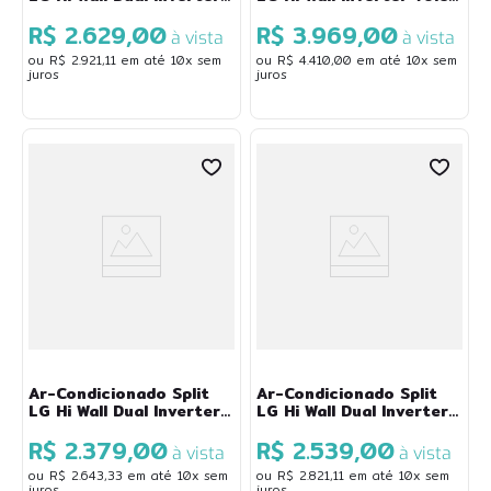
Voice +AI 9.000 BTU/h
+AI 18.000 BTU/h Frio
R$ 2.629,00
R$ 3.969,00
Frio Monofásico Branco
Monofásico Branco S3-
à vista
à vista
S3-Q09AA31B
Q18KL31B
ou
R$
2
.
921
,
11
em até
10
x sem
ou
R$
4
.
410
,
00
em até
10
x sem
juros
juros
Ar-Condicionado Split
Ar-Condicionado Split
LG Hi Wall Dual Inverter
LG Hi Wall Dual Inverter
Compact 9.000 BTU/h
Voice 9.000 BTU/h Frio
R$ 2.379,00
R$ 2.539,00
Frio Monofásico Branco
Monofásico Branco S3-
à vista
à vista
S3-Q09AAQAL
Q09AA31A
ou
R$
2
.
643
,
33
em até
10
x sem
ou
R$
2
.
821
,
11
em até
10
x sem
juros
juros