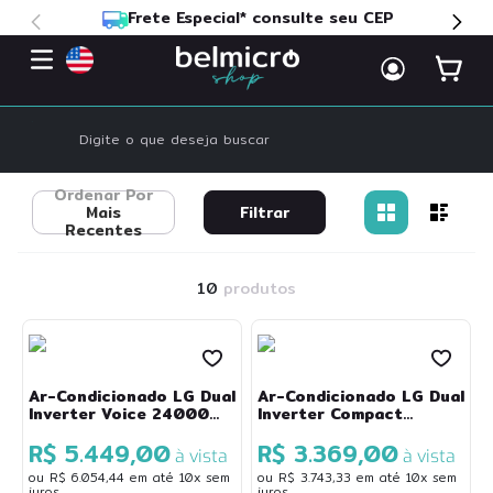
Frete Especial* consulte seu CEP
Digite o que deseja buscar
Ordenar Por
TERMOS MAIS BUSCADOS
Mais
Filtrar
1
º
geladeira
Recentes
2
º
cadeira
10
produtos
3
º
ar condicionado
4
º
freezer
5
º
fogão
Ar-Condicionado LG Dual
Ar-Condicionado LG Dual
Inverter Voice 24000
Inverter Compact
6
º
frigobar
BTUs Frio Branco S4-
18.000 Btus Frio
R$ 5.449,00
R$ 3.369,00
Q24K231E
Monofásico Branco S3-
à vista
à vista
7
º
mala
Q18KLQAL
ou
R$
6
.
054
,
44
em até
10
x sem
ou
R$
3
.
743
,
33
em até
10
x sem
juros
juros